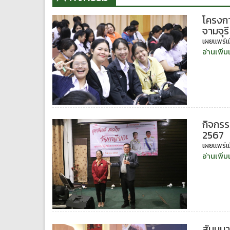
โครงกา
จามจุรี
เผยเเพร่เม
อ่านเพิ่ม
กิจกรร
2567
เผยเเพร่เม
อ่านเพิ่ม
สัมมนา