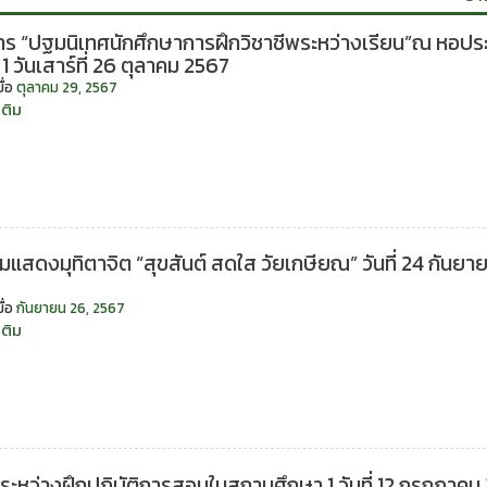
ร “ปฐมนิเทศนักศึกษาการฝึกวิชาชีพระหว่างเรียน”ณ หอประ
 1 วันเสาร์ที่ 26 ตุลาคม 2567
ื่อ
ตุลาคม 29, 2567
“โครงการ
เติม
“ปฐมนิเทศ
นักศึกษา
การ
ฝึก
วิชาชีพ
ระหว่าง
มแสดงมุทิตาจิต “สุขสันต์ สดใส วัยเกษียณ” วันที่ 24 กันยา
เรียน”ณ
หอ
ื่อ
กันยายน 26, 2567
ประชุม
“กิจกรรม
เติม
จามจุรี
แสดง
1
มุทิตา
วัน
จิต
เสาร์
“สุขสันต์
ที่
สดใส
26
วัย
ตุลาคม
ระหว่างฝึกปฏิบัติการสอนในสถานศึกษา 1 วันที่ 12 กรกฎาคม