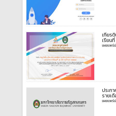
เกียรต
เรียนท
เผยเเพร่เม
ประกาศ
รายเดื
เผยเเพร่เม