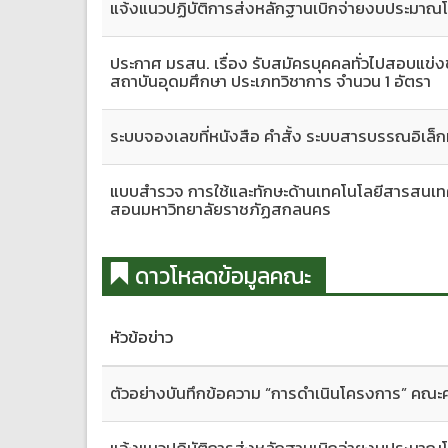
แจ้งแนวปฏิบัติการส่งหลักฐานเบิกจ่ายงบประมาณ
ประกาศ มรสน. เรื่อง รับสมัครบุคคลทั่วไปสอบแข่งขั
สถาบันอุดมศึกษา ประเภทวิชาการ จำนวน 1 อัตรา
ระบบจองเลขที่หนังสือ คำสั้ง ระบบสารบรรณอิเล
แบบสำรวจ การใช้และทักษะด้านเทคโนโลยีสารสนเทศแ
สอนมหาวิทยาลัยราชภัฏสกลนคร
ดาวโหลดข้อมูลคณะ
หัวข้อข่าว
ตัวอย่างบันทึกข้อความ “การดำเนินโครงการ” คณะ
แจ้งแนวปฏิบัติการส่งหลักฐานเบิกจ่ายงบประมาณ