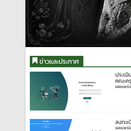
ข่าวเเละประกาศ
ประเมิ
คณะคร
เผยเเพร่เม
ลงทะเบ
เผยเเพร่เม