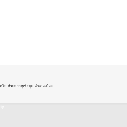
ตโย ตำบลธาตุเชิงชุม อำเภอเมือง
ty