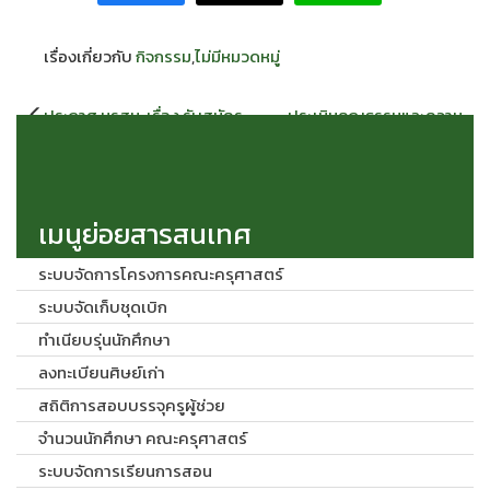
เรื่องเกี่ยวกับ
กิจกรรม
,
ไม่มีหมวดหมู่
แนะแนว
ประกาศ มรสน. เรื่อง รับสมัคร
ประเมินคุณธรรมและความ
เรื่อง
แข่งขันบุคคลทั่วไป เข้าปฏิบัติ
โปร่งใสในการดำเนินงานของ
งานเป็นพนักงานในสถาบัน
มหาวิทยาลัยราชภัฏสกลนคร
อุดมศึกษา ตำแหน่งประเภท
วิชาการ 12 อัตรา
เมนูย่อยสารสนเทศ
ระบบจัดการโครงการคณะครุศาสตร์
ระบบจัดเก็บชุดเบิก
ทำเนียบรุ่นนักศึกษา
ลงทะเบียนศิษย์เก่า
สถิติการสอบบรรจุครูผู้ช่วย
จำนวนนักศึกษา คณะครุศาสตร์
ระบบจัดการเรียนการสอน