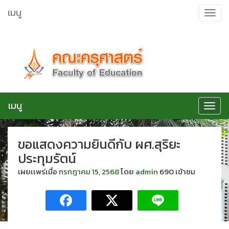
ข้าม
เมนู
Toggle
ไป
navigat
ยัง
เนื้อหา
เมนู
Toggle
navigat
ขอแสดงความยินดีกับ ผศ.สุริยะ
ประทุมรัตน์
เผยเเพร่เมื่อ
กรกฎาคม 15, 2568
โดย
admin
690 เข้าชม