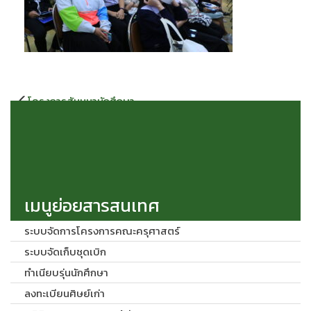
แนะแนว
โครงการสัมมนานักศึกษา
เรื่อง
ระหว่างฝึกปฏิบัติการสอนใน
สถานศึกษา 2 นักศึกษาหลักสูตร
ครุศาสตรบัณฑิต ประจำภาค
เรียนที่ 2/2565 วันที่ 20 มกราคม
2566 ณ หอประชุมมหาวชิราลง
กรณ
เมนูย่อยสารสนเทศ
ระบบจัดการโครงการคณะครุศาสตร์
ระบบจัดเก็บชุดเบิก
ทำเนียบรุ่นนักศึกษา
ลงทะเบียนศิษย์เก่า