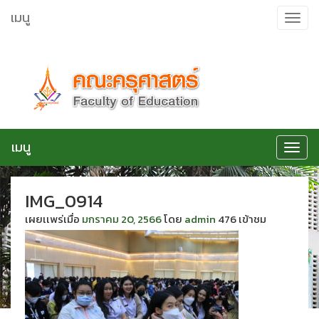
ข้าม
เมนู
Toggle
ไป
navigat
ยัง
เนื้อหา
เมนู
Toggle
navigat
IMG_0914
เผยเเพร่เมื่อ
มกราคม 20, 2566
โดย
admin
476 เข้าชม