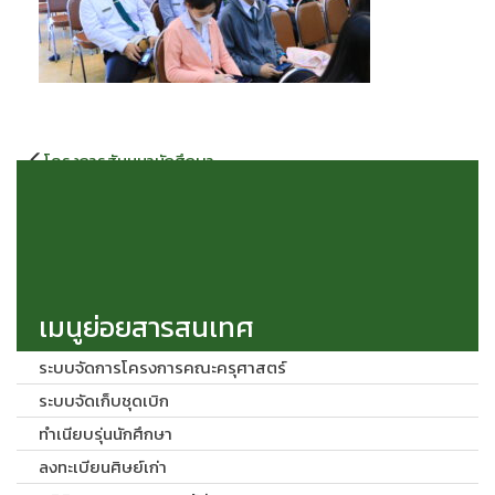
แนะแนว
โครงการสัมมนานักศึกษา
เรื่อง
ระหว่างฝึกปฏิบัติการสอนใน
สถานศึกษา 2 นักศึกษาหลักสูตร
ครุศาสตรบัณฑิต ประจำภาค
เรียนที่ 2/2565 วันที่ 20 มกราคม
2566 ณ หอประชุมมหาวชิราลง
กรณ
เมนูย่อยสารสนเทศ
ระบบจัดการโครงการคณะครุศาสตร์
ระบบจัดเก็บชุดเบิก
ทำเนียบรุ่นนักศึกษา
ลงทะเบียนศิษย์เก่า