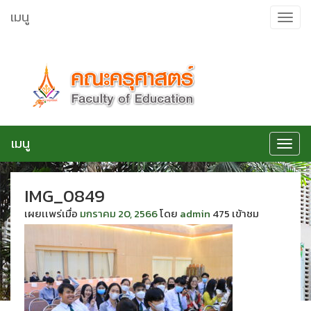
ข้าม
เมนู
Toggle
ไป
navigat
ยัง
เนื้อหา
เมนู
Toggle
navigat
IMG_0849
เผยเเพร่เมื่อ
มกราคม 20, 2566
โดย
admin
475 เข้าชม