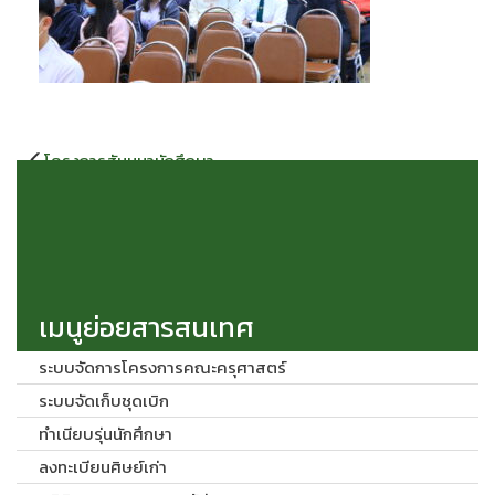
แนะแนว
โครงการสัมมนานักศึกษา
เรื่อง
ระหว่างฝึกปฏิบัติการสอนใน
สถานศึกษา 2 นักศึกษาหลักสูตร
ครุศาสตรบัณฑิต ประจำภาค
เรียนที่ 2/2565 วันที่ 20 มกราคม
2566 ณ หอประชุมมหาวชิราลง
กรณ
เมนูย่อยสารสนเทศ
ระบบจัดการโครงการคณะครุศาสตร์
ระบบจัดเก็บชุดเบิก
ทำเนียบรุ่นนักศึกษา
ลงทะเบียนศิษย์เก่า