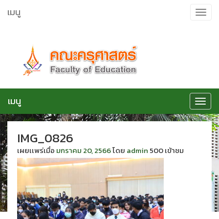
ข้าม
เมนู
Toggle
ไป
navigat
ยัง
เนื้อหา
เมนู
Toggle
navigat
IMG_0826
เผยเเพร่เมื่อ
มกราคม 20, 2566
โดย
admin
500 เข้าชม