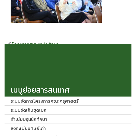
แนะแนว
โครงการสัมมนานักศึกษา
เรื่อง
ระหว่างฝึกปฏิบัติการสอนใน
สถานศึกษา 2 นักศึกษาหลักสูตร
ครุศาสตรบัณฑิต ประจำภาค
เรียนที่ 2/2565 วันที่ 20 มกราคม
2566 ณ หอประชุมมหาวชิราลง
กรณ
เมนูย่อยสารสนเทศ
ระบบจัดการโครงการคณะครุศาสตร์
ระบบจัดเก็บชุดเบิก
ทำเนียบรุ่นนักศึกษา
ลงทะเบียนศิษย์เก่า