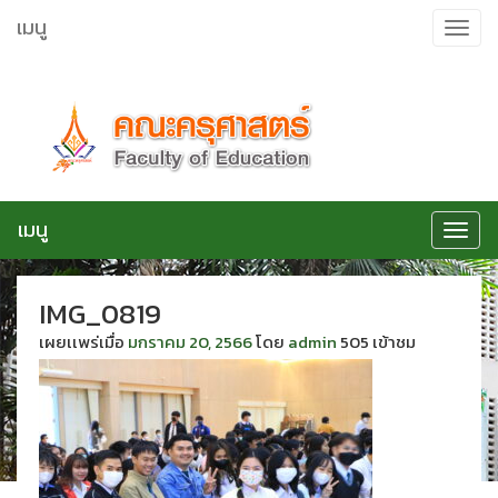
ข้าม
เมนู
Toggle
ไป
navigat
ยัง
เนื้อหา
เมนู
Toggle
navigat
IMG_0819
เผยเเพร่เมื่อ
มกราคม 20, 2566
โดย
admin
505 เข้าชม