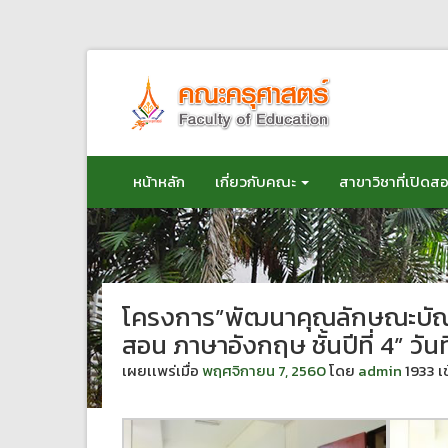
ข้าม
ไป
ยัง
เนื้อหา
หน้าหลัก
เกี่ยวกับคณะ
สาขาวิชาที่เปิดส
โครงการ”พัฒนาคุณลักษณะบัณฑ
สอน ภาษาอังกฤษ ชั้นปีที่ 4” ว
เผยเเพร่เมื่อ
พฤศจิกายน 7, 2560
โดย
admin
1933 เ